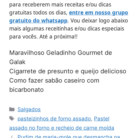
para receberem mais receitas e/ou dicas
gratuitas todos os dias,
entre em nosso grupo
gratuito do whatsapp
. Vou deixar logo abaixo
mais algumas receitinhas e/ou dicas especiais
para vocês. Até a próxima!!
Maravilhoso Geladinho Gourmet de
Galak
Cigarrete de presunto e queijo delicioso
Como fazer sabão caseiro com
bicarbonato
Categorias
Salgados
Tags
pasteizinhos de forno assado
,
Pastel
assado no forno e recheio de carne moída
Pudim de maria-mole que desmancha na