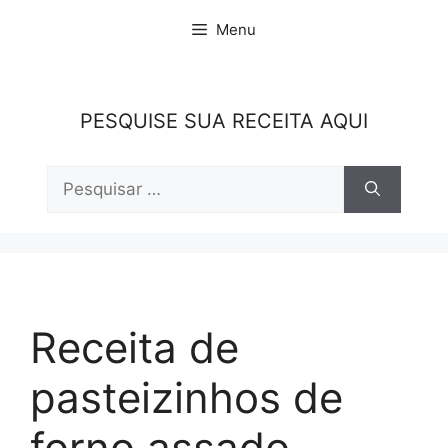
Pular
Menu
para
o
conteúdo
PESQUISE SUA RECEITA AQUI
Pesquisar
por:
Receita de
pasteizinhos de
forno assado