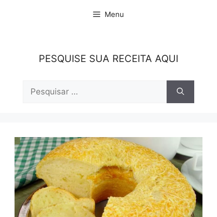
Pular
Menu
para
o
conteúdo
PESQUISE SUA RECEITA AQUI
Pesquisar
por: