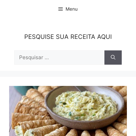
Pular
Menu
para
o
conteúdo
PESQUISE SUA RECEITA AQUI
Pesquisar
por: