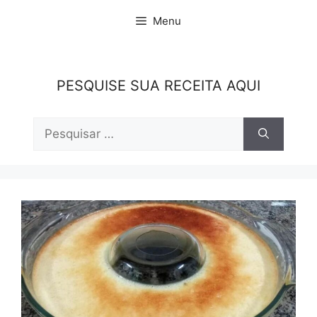
Pular
Menu
para
o
conteúdo
PESQUISE SUA RECEITA AQUI
Pesquisar
por: