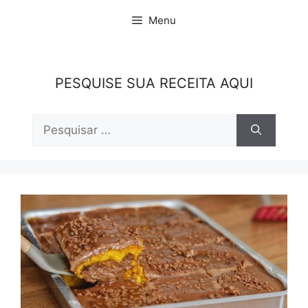
Pular
Menu
para
o
conteúdo
PESQUISE SUA RECEITA AQUI
Pesquisar
por: