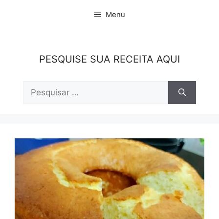
Pular
Menu
para
o
conteúdo
PESQUISE SUA RECEITA AQUI
Pesquisar
por: