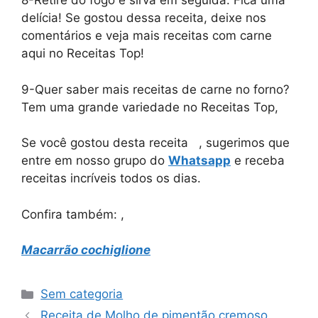
8-Retire do fogo e sirva em seguida. Fica uma
delícia! Se gostou dessa receita, deixe nos
comentários e veja mais receitas com carne
aqui no Receitas Top!
9-Quer saber mais receitas de carne no forno?
Tem uma grande variedade no Receitas Top,
Se você gostou desta receita , sugerimos que
entre em nosso grupo do
Whatsapp
e receba
receitas incríveis todos os dias.
Confira também: ,
Macarrão cochiglione
Categorias
Sem categoria
Receita de Molho de pimentão cremoso