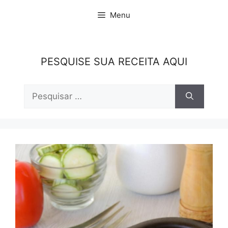
Pular
Menu
para
o
conteúdo
PESQUISE SUA RECEITA AQUI
Pesquisar
por: